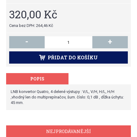
320,00 Kč
Cena bez DPH: 264,46 Kč
-
+
PŘIDAT DO KOŠÍKU
POPIS
LNB konvertor Quatro, 4 delené výstupy : V/L, V/H, H/L, H/H
,vhodný len do multiprepínačov, šum. číslo: 0,1 dB , dĺžka úchytu:
45 mm.
NEJPRODÁVANĚJŠÍ